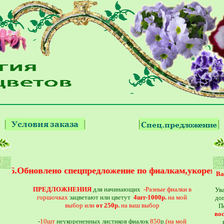
.26.Обновлено спецпредложение по фиалкам,укоренили
Ва
ПРЕДЛОЖНЕНИЯ
для начинающих
-
Разные фиалки в
Ув
горшочках
зацветают или цветут
4шт-1000р.
на мой
дог
выбор или
от 250р.
на ваш выбор
П
во
-
10шт
неукорененных листиков
фиалок
85
0
р.
(на мой