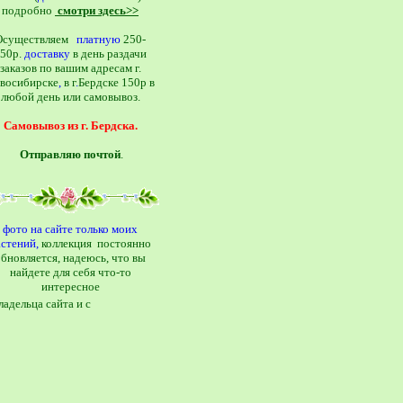
подробно
смотри здесь
>>
Осуществляем
платную
250-
50р.
доставку
в день раздачи
заказов по вашим адресам г.
восибирске
,
в г
.
Бердске 150р в
любой день или самовывоз.
Самовывоз из г. Бердска.
Отправляю почтой
.
фото на сайте только моих
астений,
коллекция постоянно
обновляется, надеюсь
,
что вы
найдете для себя что-то
интересное
адельца сайта и с