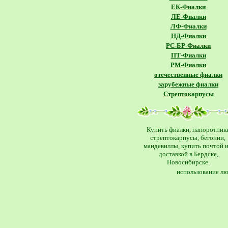
ЕК-Фиалки
ЛЕ-Фиалки
ЛФ-Фиалки
НД-Фиалки
РС-БР-Фиалки
ПТ-Фиалки
РМ-Фиалки
отечественные фиалки
зарубежные фиалки
Стрептокарпусы
Купить фиалки, папоротник
стрептокарпусы, бегонии,
мандевиллы, купить почтой и
доставкой в Бердске,
Новосибирске.
использование лю