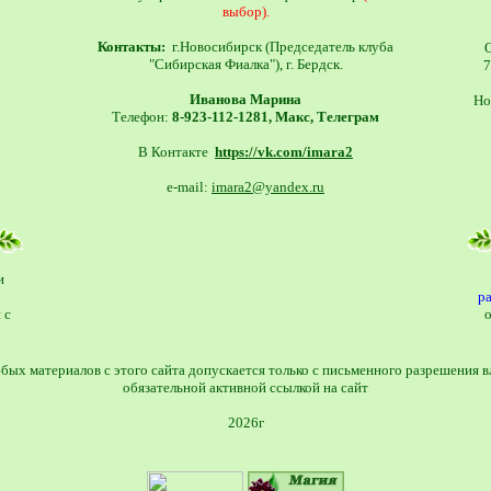
выбор)
.
Контакты:
г.Новосибирск (Председатель клуба
"Сибирская Фиалка"
), г. Бердск.
7
Иванова Марина
Но
Телефон:
8
-
923-112-1281,
Макс
, Телеграм
В Контакте
https://vk.com/imara2
e-mail:
imara2@yandex.ru
и
р
 с
бых материалов с этого сайта допускается только с письменного разрешения вл
обязательной активной ссылкой на сайт
2026г